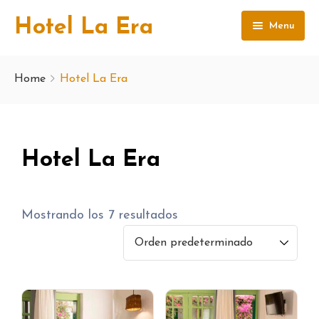
Hotel La Era
Menu
HOTEL LA ERA
Home
Hotel La Era
HABITACIONES LA ERA
CONTACTO
Hotel La Era
RESTAURANTE
CARRITO
Mostrando los 7 resultados