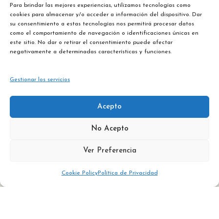
Para brindar las mejores experiencias, utilizamos tecnologías como
cookies para almacenar y/o acceder a información del dispositivo. Dar
su consentimiento a estas tecnologías nos permitirá procesar datos
como el comportamiento de navegación o identificaciones únicas en
este sitio. No dar o retirar el consentimiento puede afectar
negativamente a determinadas características y funciones.
Gestionar los servicios
Calle
Acepto
Barranco,
+34
contacto@laera
No Acepto
3
928
Yaiza,
83 00
Ver Preferencia
Lanzarote,
16
España
Cookie Policy
Política de Privacidad
Ver mapa de situación