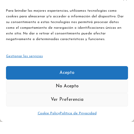
Para brindar las mejores experiencias, utilizamos tecnologías como
cookies para almacenar y/o acceder a información del dispositivo. Dar
su consentimiento a estas tecnologías nos permitirá procesar datos
como el comportamiento de navegación o identificaciones únicas en
este sitio. No dar o retirar el consentimiento puede afectar
negativamente a determinadas características y funciones.
Gestionar los servicios
Calle
Acepto
Barranco,
+34
contacto@laera
No Acepto
3
928
Yaiza,
83 00
Ver Preferencia
Lanzarote,
16
España
Cookie Policy
Política de Privacidad
Ver mapa de situación